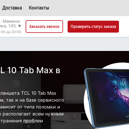
Доставка
Контакты
л. Мамина-
яка, 145
▼
Проверить статус заказа
Заказать звонок
:00 до 20:00
L 10 Tab Max в
ланшета TCL 10 Tab Max
, так и на базе сервисного
зависит от типа поломки и
р располагает всем нужным
странения проблем