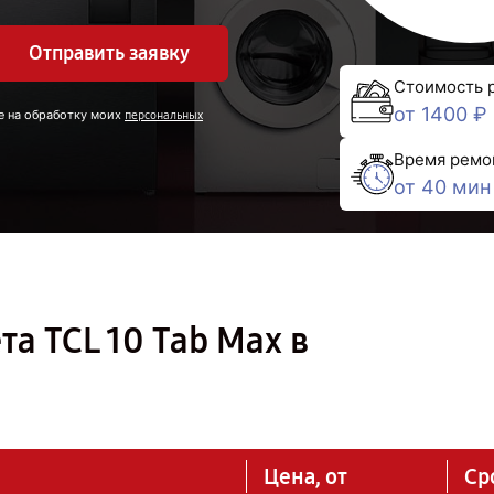
Отправить заявку
Стоимость 
от 1400 ₽
е на обработку моих
персональных
Время ремо
от 40 мин
а TCL 10 Tab Max в
Цена, от
Ср